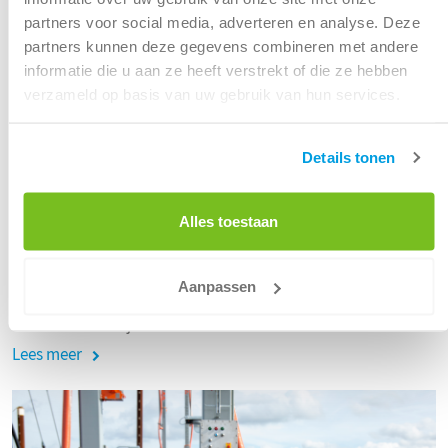
partners voor social media, adverteren en analyse. Deze
partners kunnen deze gegevens combineren met andere
informatie die u aan ze heeft verstrekt of die ze hebben
verzameld op basis van uw gebruik van hun services.
Details tonen
Jaarlijkse onderhoudsstop
Alles toestaan
01 april 2025
Binnenkort is er een onderhoudsstop bij ATM Moerdijk. Het
Aanpassen
optimaliseren van onze dienstverlening heeft continu de
aandacht om blijvend aan uw afvalbehoeften te voldoen.
Lees meer