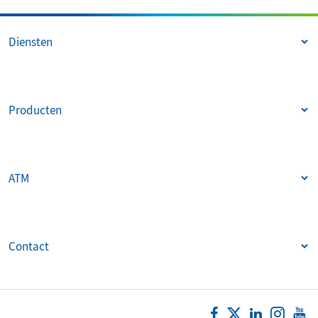
Diensten
Producten
ATM
Contact
Follow us on:
Facebook
Twitter
LinkedIn
Insta
Y