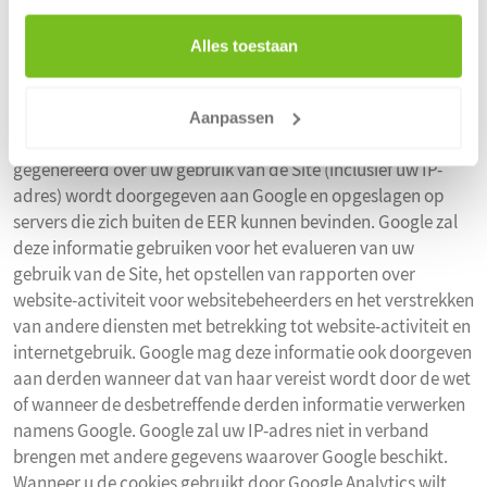
De website maakt gebruik van Google Analytics, een
webanalyse-dienst die wordt geleverd door Google Inc.
Alles toestaan
("Google"). Google Analytics maakt gebruik van cookies
(tekstbestandjes geplaatst op uw computer) om
websitebeheerders te helpen analyseren hoe gebruikers de
Aanpassen
site gebruiken. De informatie die door de cookies wordt
gegenereerd over uw gebruik van de Site (inclusief uw IP-
adres) wordt doorgegeven aan Google en opgeslagen op
servers die zich buiten de EER kunnen bevinden. Google zal
deze informatie gebruiken voor het evalueren van uw
gebruik van de Site, het opstellen van rapporten over
website-activiteit voor websitebeheerders en het verstrekken
van andere diensten met betrekking tot website-activiteit en
internetgebruik. Google mag deze informatie ook doorgeven
aan derden wanneer dat van haar vereist wordt door de wet
of wanneer de desbetreffende derden informatie verwerken
namens Google. Google zal uw IP-adres niet in verband
brengen met andere gegevens waarover Google beschikt.
Wanneer u de cookies gebruikt door Google Analytics wilt