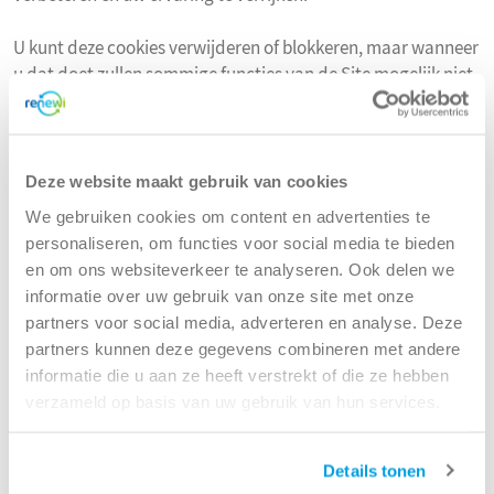
U kunt deze cookies verwijderen of blokkeren, maar wanneer
u dat doet zullen sommige functies van de Site mogelijk niet
werken zoals bedoeld.
Functionele cookies
Deze Site gebruikt momenteel geen functionele cookies.
Deze website maakt gebruik van cookies
We gebruiken cookies om content en advertenties te
Statistische analyse en prestatie-analyse
personaliseren, om functies voor social media te bieden
Wij gebruiken ook technieken die browsegedrag volgen. Deze
en om ons websiteverkeer te analyseren. Ook delen we
informatie is anoniem en wij kunnen niet uw specifieke
informatie over uw gebruik van onze site met onze
gewoonten afleiden uit de informatie waartoe wij toegang
partners voor social media, adverteren en analyse. Deze
hebben. Deze informatie helpt ons om te begrijpen hoe onze
partners kunnen deze gegevens combineren met andere
online reclame werkt en we gebruiken deze informatie niet
informatie die u aan ze heeft verstrekt of die ze hebben
om u gepersonaliseerde reclame te sturen. U kunt deze
verzameld op basis van uw gebruik van hun services.
cookies verwijderen of blokkeren via de instellingen van uw
browser.
Details tonen
Google Analytics