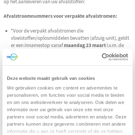
op het aanleveren van uw afvalstoffen:
Afvalstroomnummers voor verpakte afvalstromen:
*Voor de verpakt afvalstromen die
vloeistoffen/oplosmiddelen bevatten (afzuig-unit), geldt
er een innamestop vanaf
maandag 23 maart
i.v.m. de
inspectie van onze oplosmiddelentank.
Uiterlijke datum voor het aanleveren van (vast) verpakt
afval is
dinsdag 31 maart
.
Tijdens de onderhoudsstop kunnen wij geen verpakte
Deze website maakt gebruik van cookies
afvalstoffen ontvangen van
woensdag 1 april t/m
We gebruiken cookies om content en advertenties te
vrijdag 24 april.
personaliseren, om functies voor social media te bieden
en om ons websiteverkeer te analyseren. Ook delen we
Afvalstroomnummers voor bulk
informatie over uw gebruik van onze site met onze
afvalstromen:
partners voor social media, adverteren en analyse. Deze
partners kunnen deze gegevens combineren met andere
A - nummers
Afvalwater
Minimale beperkingen
informatie die u aan ze heeft verstrekt of die ze hebben
B -
Grond
Geen beperkingen