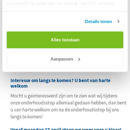
verzameld op basis van uw gebruik van hun services.
nummers
C -
Brandstof
Minimale beperkingen
nummers
Details tonen
D -
Doorvoer
Minimale beperkingen
nummers
S - nummers
Slib
Minimale beperkingen
Alles toestaan
Aanpassen
Voor alle aanvoer geldt, dat u altijd contact dient op
te nemen met de planning.
Interesse om langs te komen? U bent van harte
welkom
Mocht u geïnteresseerd zijn om te zien wat wij tijdens
onze onderhoudsstop allemaal gedaan hebben, dan bent
u van harte welkom om na de onderhoudsstop bij ons
langs te komen!
Vanaf maandag 27 april staan we weer voor u klaar!