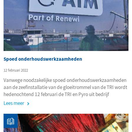
Spoed onderhoudswerkzaamheden
12 februari 2022
Vanwege noodzakelijke spoed onderhoudswerkzaamheden
aan de zeefinstallatie van de gloeitrommel van de TRI wordt
hedenochtend 12 februari de TRI en Pyro uit bedrijf
genomen. Tijdens deze werkzaamheden zal de
Lees meer
dampvernietiging van het terrein wordt overgenomen door
de grondfakkel.