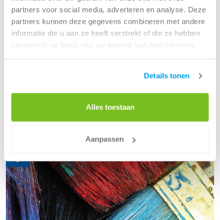
partners voor social media, adverteren en analyse. Deze
partners kunnen deze gegevens combineren met andere
informatie die u aan ze heeft verstrekt of die ze hebben
verzameld op basis van uw gebruik van hun services.
Jaarlijkse onderhoudsstop
06 juli 2022
Details tonen
Het optimaliseren van onze dienstverlening heeft continu de
aandacht om blijvend aan de afvalbehoeften van onze
Alles toestaan
klanten te voldoen.
Lees meer
Aanpassen