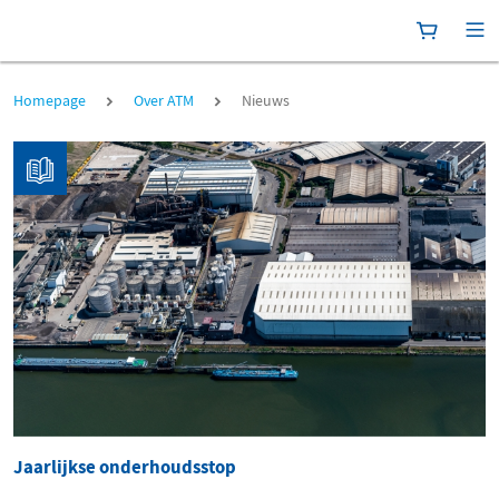
Winkelma
[P
Nieuws
Homepage
Over ATM
Nieuws
Jaarlijkse onderhoudsstop