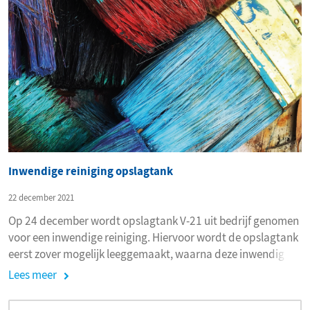
Inwendige reiniging opslagtank
22 december 2021
Op 24 december wordt opslagtank V-21 uit bedrijf genomen
voor een inwendige reiniging. Hiervoor wordt de opslagtank
eerst zover mogelijk leeggemaakt, waarna deze inwendig
wordt gewassen.
Lees meer