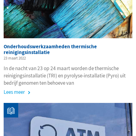
Onderhoudswerkzaamheden thermische
reinigingsinstallatie
23 maart 2022
In de nacht van 23 op 24 maart worden de thermische
reinigingsinstallatie (TRI) en pyrolyse-installatie (Pyro) uit
bedrijf genomen ten behoeve van
onderhoudswerkzaamheden aan de TRI.
Lees meer